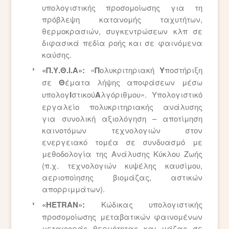
υπολογιστικής προσομοίωσης για τη
πρόβλεψη κατανομής ταχυτήτων,
θερμοκρασιών, συγκεντρώσεων κλπ σε
διφασικά πεδία ροής και σε φαινόμενα
καύσης.
«Π.Υ.Θ.Ι.Α»:
«
Π
ολυκριτηριακή
Υ
ποστήριξη
σε
Θ
έματα λήψης αποφάσεων μέσω
υπολογ
Ι
στικού
Α
λγόριθμου». Υπολογιστικό
εργαλείο πολυκριτηριακής ανάλυσης
για συνολική αξιολόγηση – αποτίμηση
καινοτόμων τεχνολογιών στον
ενεργειακό τομέα σε συνδυασμό με
μεθοδολογία της Ανάλυσης Κύκλου Ζωής
(π.χ. τεχνολογιών κυψέλης καυσίμου,
αεριοποίησης βιομάζας, αστικών
απορριμμάτων).
«HETRAN»:
Κώδικας υπολογιστικής
προσομοίωσης μεταβατικών φαινομένων
μεταφοράς θερμότητας και μάζας σε