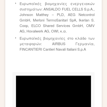
Ευρωπαϊκές βιομηχανίες ενεργειακών
συστημάτων: ANSALDO FUEL CELLS S.p.A.,
Johnson Matthey – PLD, AEG Netcontrol
GmbH, Merloni TermoSanitari SpA, Ikerlan S.
Coop, ELCO Shared Services GmbH, OMV
AG, Hovalwerk AG, OWI, κ.α.
Ευρωπαϊκές βιομηχανίες στο κλάδο των
μεταφορών: AIRBUS Γερμανία,
FINCANTIERI Cantieri Navali Italiani S.p.A
Video
Player