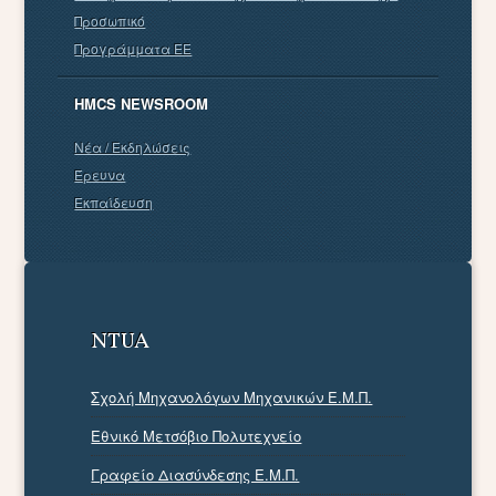
Προσωπικό
Προγράμματα EE
HMCS NEWSROOM
Νέα / Εκδηλώσεις
Έρευνα
Εκπαίδευση
NTUA
Σχολή Μηχανολόγων Μηχανικών Ε.Μ.Π.
Εθνικό Μετσόβιο Πολυτεχνείο
Γραφείο Διασύνδεσης Ε.Μ.Π.