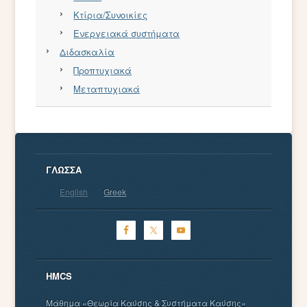
Κτίρια/Συνοικίες
Ενεργειακά συστήματα
Διδασκαλία
Προπτυχιακά
Μεταπτυχιακά
ΓΛΏΣΣΑ
English
Greek
HMCS
Μάθημα «Θεωρία Καύσης & Συστήματα Καύσης»