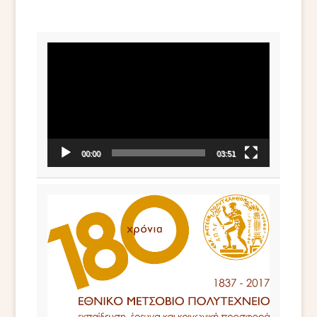
Video
Player
00:00
03:51