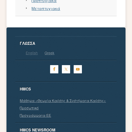
Προπτυχιακά
Μεταπτυχιακά
ΓΛΏΣΣΑ
English
Greek
HMCS
Μάθημα «Θεωρία Καύσης & Συστήματα Καύσης»
Προσωπικό
Προγράμματα EE
HMCS NEWSROOM