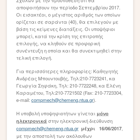
Σχολών με την προϋπόθεση ότι θα
αποφοιτήσουν την περίοδο Σεπτεμβρίου 2017.
Οι εισακτέοι, ο μέγιστος αριθμός των οποίων
ορίζεται σε σαράντα (40), θα επιλεγούν με
βάση τις κείμενες διατάξεις. Οι υποψήφιοι
μπορεί, κατά την κρίση της επιτροπής
επιλογής, να κληθούν σε προφορική
συνέντευξη η οποία και θα συνεκτιμηθεί στην
τελική επιλογή.
Για περισσότερες πληροφορίες: Καθηγητής
Ανδρέας Μπουντουβής, Τηλ:210-7723241, κα
Γεωργία Σηφάκη, Τηλ: 210-7722248, κα Ελένη
Καραμέτου, Τηλ:210-7721502 (Fax: 210-7723304,
e-mail:
compmech@chemeng.ntua.gr
).
H υποβολή υποψηφιοτήτων γίνεται
μόνο
ηλεκτρονικά
στην ηλεκτρονική διεύθυνση
compmech@chemeng.ntua.gr
μέχρι 16/06/2017
,
με την αποστολή των ακόλουθων