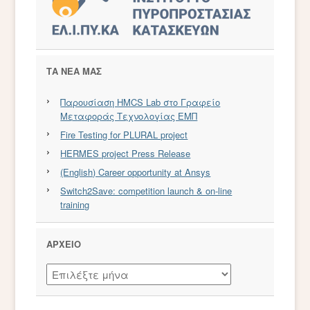
ΤΑ ΝΕΑ ΜΑΣ
Παρουσίαση HMCS Lab στο Γραφείο
Μεταφοράς Τεχνολογίας ΕΜΠ
Fire Testing for PLURAL project
HERMES project Press Release
(English) Career opportunity at Ansys
Switch2Save: competition launch & on-line
training
ΑΡΧΕΊΟ
Αρχείο