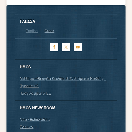
ΓΛΏΣΣΑ
English
Greek
HMCS
Μάθημα «Θεωρία Καύσης & Συστήματα Καύσης»
Προσωπικό
Προγράμματα EE
HMCS NEWSROOM
Νέα / Εκδηλώσεις
Έρευνα