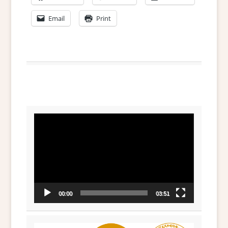
Email
Print
Video
Player
00:00
03:51